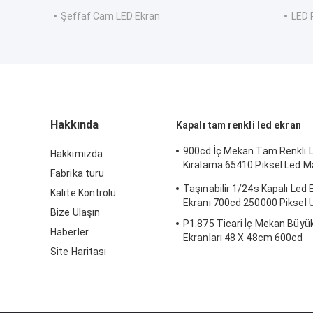
Şeffaf Cam LED Ekran
LED 
Hakkında
Kapalı tam renkli led ekran
900cd İç Mekan Tam Renkli 
Hakkımızda
Kiralama 65410 Piksel Led M
Fabrika turu
CCC
Taşınabilir 1/24s Kapalı Led 
Kalite Kontrolü
Ekranı 700cd 250000 Piksel U
Bize Ulaşın
P1.875 Ticari İç Mekan Büyü
Haberler
Ekranları 48 X 48cm 600cd
Site Haritası