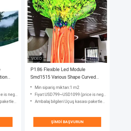
e
P1.86 Flexible Led Module
tion
Smd1515 Various Shape Curved
Led Screen
Min sipariş miktarı:1 m2
egotiable)
Fiyat:USD799~USD1099 (price is negotiable)
 kasa paketleme
Ambalaj bilgileri:Uçuş kasası paketleme veya kontrplak kasa paketleme
ŞIMDI BAŞVURUN