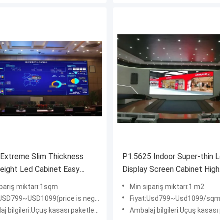
 Extreme Slim Thickness
P1.5625 Indoor Super-thin 
eight Led Cabinet Easy
Display Screen Cabinet High
tion Apply For Museum
Resolution Led Panel
ipariş miktarı:1sqm
Min sipariş miktarı:1 m2
USD799~USD1099(price is negotiable)
Fiyat:Usd799~Usd1099/sqm(price is n
gileri:Uçuş kasası paketleme veya kontrplak kasa paketleme
Ambalaj bilgileri:Uçuş kasası paketleme veya kontrplak