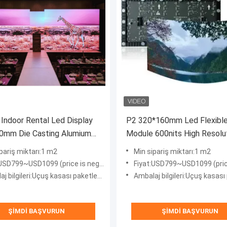
Indoor Rental Led Display
P2 320*160mm Led Flexibl
0mm Die Casting Alumium
Module 600nits High Resolu
 700nits Rgb Led Panels
Curved Led Video Wall
pariş miktarı:1 m2
Min sipariş miktarı:1 m2
USD799~USD1099 (price is negotiable)
Fiyat:USD799~USD1099 (price is n
gileri:Uçuş kasası paketleme veya kontrplak kasa paketleme
Ambalaj bilgileri:Uçuş kasası paketleme veya kontrplak
ŞIMDI BAŞVURUN
ŞIMDI BAŞVURUN