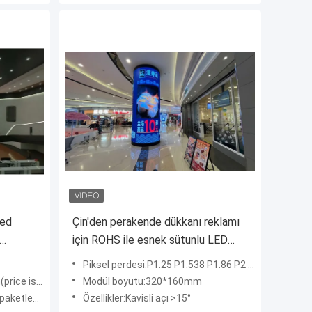
Led
Çin'den perakende dükkanı reklamı
için ROHS ile esnek sütunlu LED
ekran
Piksel perdesi:P1.25 P1.538 P1.86 P2 P2.5 P3.076 P4
egotiable)
Modül boyutu:320*160mm
 kasa paketleme
Özellikler:Kavisli açı >15°