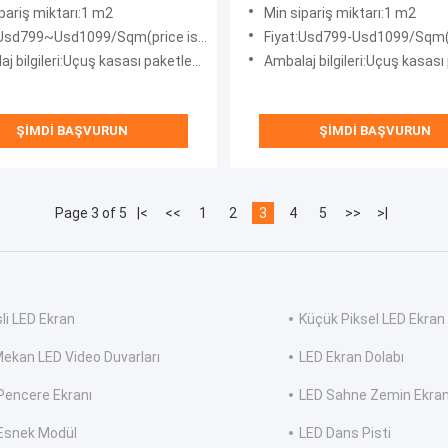
led ekran
pariş miktarı:1 m2
Min sipariş miktarı:1 m2
sd799~Usd1099/Sqm(price is negotiable)
Fiyat:Usd799-Usd1099/Sqm(price is n
gileri:Uçuş kasası paketleme veya kontrplak kasa paketleme
Ambalaj bilgileri:Uçuş kasası paketleme veya kontrplak
ŞIMDI BAŞVURUN
ŞIMDI BAŞVURUN
Page 3 of 5
|<
<<
1
2
3
4
5
>>
>|
sli LED Ekran
Küçük Piksel LED Ekran
Mekan LED Video Duvarları
LED Ekran Dolabı
Pencere Ekranı
LED Sahne Zemin Ekran
Esnek Modül
LED Dans Pisti