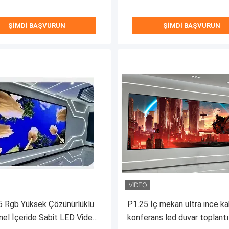
ŞIMDI BAŞVURUN
ŞIMDI BAŞVURUN
 Rgb Yüksek Çözünürlüklü
P1.25 İç mekan ultra ince ka
el İçeride Sabit LED Video
konferans led duvar toplantı