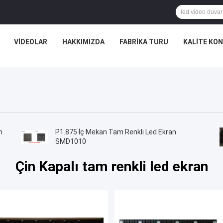
VIDEOLAR
HAKKIMIZDA
FABRIKA TURU
KALITE KO
m
P1.875 İç Mekan Tam Renkli Led Ekran
SMD1010
Çin Kapalı tam renkli led ekran