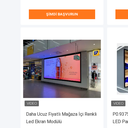
ŞIMDI BAŞVURUN
Daha Ucuz Fiyatlı Mağaza İçi Renkli
P0.9375
Led Ekran Modülü
LED Pan