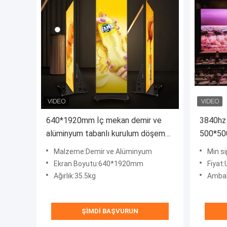
640*1920mm İç mekan demir ve
3840hz 
alüminyum tabanlı kurulum döşeme
500*50
dökme poster ekranı
Cabinet
Malzeme:Demir ve Alüminyum
Min si
Ekran Boyutu:640*1920mm
Fiyat:
Ağırlık:35.5kg
Ambalaj bil
ŞIMDI BAŞVURUN