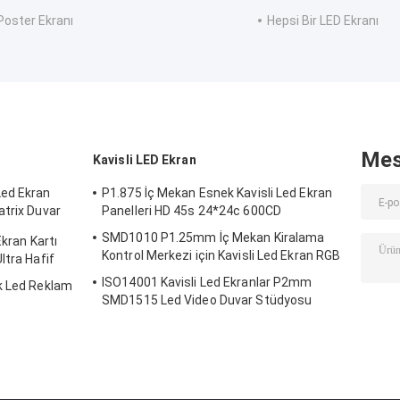
Poster Ekranı
Hepsi Bir LED Ekranı
Mes
Kavisli LED Ekran
Led Ekran
P1.875 İç Mekan Esnek Kavisli Led Ekran
atrix Duvar
Panelleri HD 45s 24*24c 600CD
SMD1010 P1.25mm İç Mekan Kiralama
Ekran Kartı
Kontrol Merkezi için Kavisli Led Ekran RGB
ltra Hafif
ISO14001 Kavisli Led Ekranlar P2mm
k Led Reklam
SMD1515 Led Video Duvar Stüdyosu