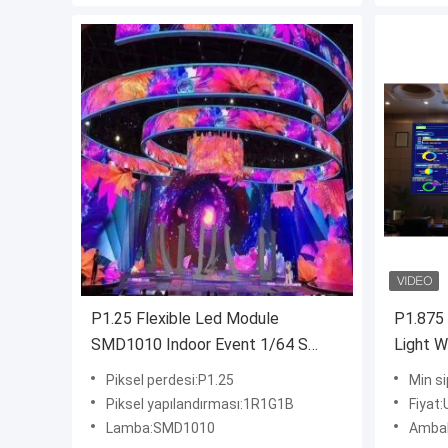
P1.25 Flexible Led Module
P1.875
SMD1010 Indoor Event 1/64 S
Light W
Advertising Led Display Screen
Install
Piksel perdesi:P1.25
Min s
Display
Piksel yapılandırması:1R1G1B
Fiyat:
Lamba:SMD1010
Ambalaj bil