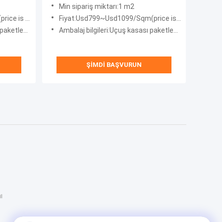
Display For Stage
Min sipariş miktarı:1 m2
egotiable)
Fiyat:Usd799~Usd1099/Sqm(price is negotiable）
 kasa paketleme
Ambalaj bilgileri:Uçuş kasası paketleme veya kontrplak kasa paketleme
ŞIMDI BAŞVURUN
ı