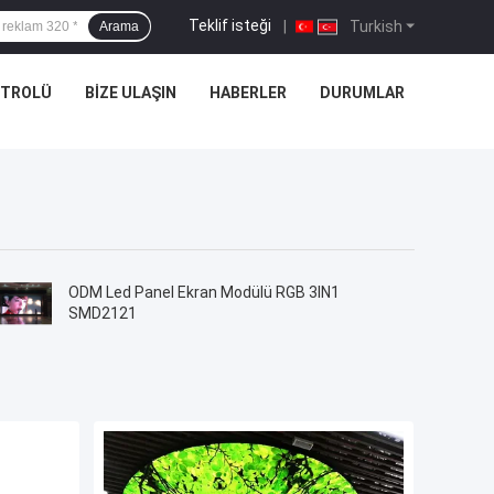
Teklif isteği
|
Turkish
Arama
NTROLÜ
BIZE ULAŞIN
HABERLER
DURUMLAR
ODM Led Panel Ekran Modülü RGB 3IN1
SMD2121