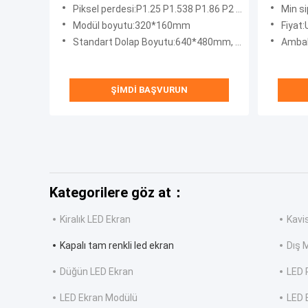
Duvarı
Piksel perdesi:P1.25 P1.538 P1.86 P2 P2.5 P3.076 P4
Min si
Modül boyutu:320*160mm
Fiyat:U
Standart Dolap Boyutu:640*480mm, 640*640mm veya Özelleştirme
Ambalaj bil
ŞIMDI BAŞVURUN
Kategorilere göz at：
Kiralık LED Ekran
Kavi
Kapalı tam renkli led ekran
Dış 
Düğün LED Ekran
LED 
LED Ekran Modülü
LED 