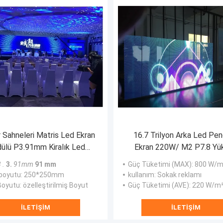
 Sahneleri Matris Led Ekran
16.7 Trilyon Arka Led Pe
ülü P3.91mm Kiralık Led
Ekran 220W/ M2 P7.8 Yü
Ekran Modülü RGB
Parlaklık
 .
3.
91mm
91 mm
Güç Tüketimi (MAX)
: 800 W/m
boyutu
: 250*250mm
kullanım
: Sokak reklamı
Boyutu
: özelleştirilmiş Boyut
Güç Tüketimi (AVE)
: 220 W/m
İLETIŞIM
İLETIŞIM