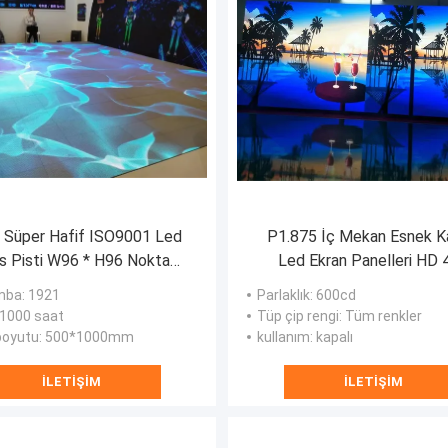
al Süper Hafif ISO9001 Led
P1.875 İç Mekan Esnek Ka
s Pisti W96 * H96 Nokta
Led Ekran Panelleri HD 
eo Duvar Modülü 1920Hz
24*24c 600CD
mba
: 1921
Parlaklık
: 600cd
 1000 saat
Tüp çip rengi
: Tüm renkler
boyutu
: 500*1000mm
kullanım
: kapalı
İLETIŞIM
İLETIŞIM