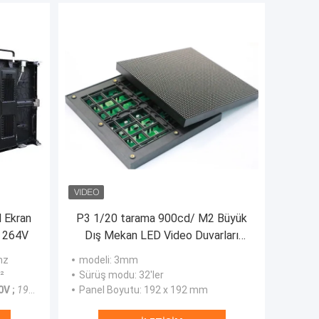
 Ekran
P3 1/20 tarama 900cd/ M2 Büyük
- 264V
Dış Mekan LED Video Duvarları
Görüntüleme Ekranları Pleksiglas
hz
modeli
: 3mm
²
Sürüş modu
: 32'ler
0V ;
196V ~ 264V
196V ~ 264V
Panel Boyutu
: 192 x 192 mm