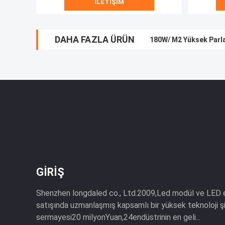
İLETIŞIM
DAHA FAZLA ÜRÜN
180W/ M2 Yüksek Parl
Ticari Konser Ekranı
GIRIŞ
Shenzhen longdaled co., Ltd.2009,Led modül ve LED e
satışında uzmanlaşmış kapsamlı bir yüksek teknoloji şirk
sermayesi20 milyonYuan,24endüstrinin en geli...