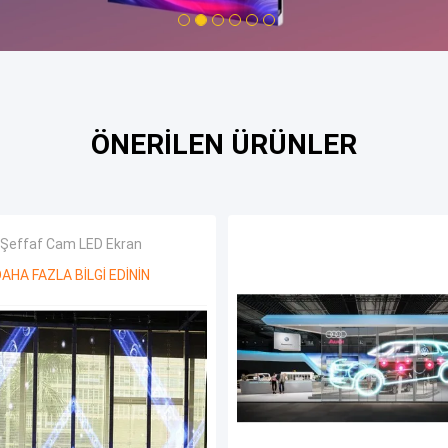
1
2
3
4
5
6
ÖNERILEN ÜRÜNLER
Şeffaf Cam LED Ekran
AHA FAZLA BILGI EDININ