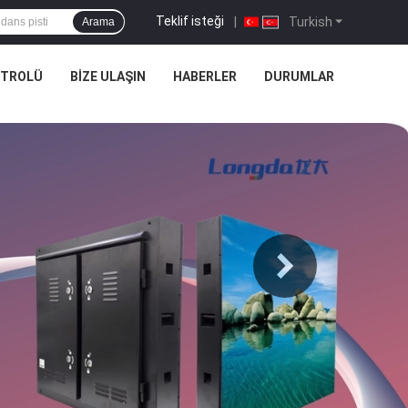
Teklif isteği
|
Turkish
Arama
NTROLÜ
BIZE ULAŞIN
HABERLER
DURUMLAR