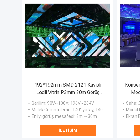
192*192mm SMD 2121 Kavisli
Konser
Ledli Vitrin P3mm 30m Görüş
Mod
Mesafesi
Gerilim
: 90V~130V; 196V~264V
Saha
:
3
Melek Görüntüleme
: 140° yatay, 140° dikey
Modül 
En iyi görüş mesafesi
: 3m ~ 30m
Ekran 
İLETIŞIM