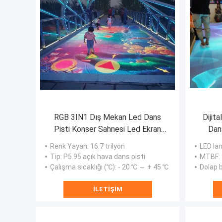
RGB 3IN1 Dış Mekan Led Dans
Dijit
Pisti Konser Sahnesi Led Ekran
Dan
AC220V IP65 ODM
Vid
Renk Yayan
: 16.7 trilyon
LED la
Tip
: P5.95 açık hava dans pisti
MTBF
:
Çalışma sıcaklığı (℃)
: - 20 ℃ ～ + 45 ℃
Dolap 
İLETIŞIM