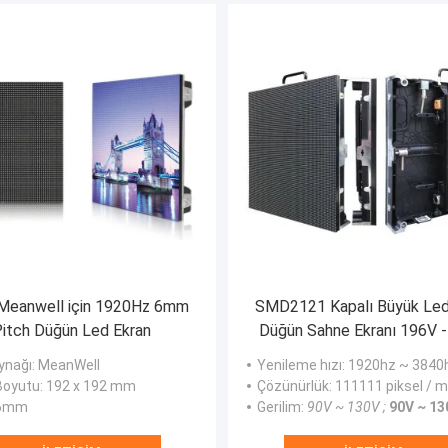
k Meanwell için 1920Hz 6mm
SMD2121 Kapalı Büyük Led
itch Düğün Led Ekran
Düğün Sahne Ekranı 196V 
ynağı
: MeanWell
Yenileme hızı
: 1920hz ~ 3840
Boyutu
: 192 x 192 mm
Çözünürlük
: 111111 piksel / m
 6mm
Gerilim
:
90V ~ 130V ;
90V ~ 13