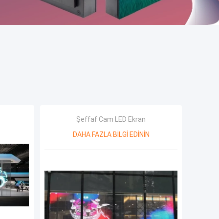
Şeffaf Cam LED Ekran
DAHA FAZLA BILGI EDININ