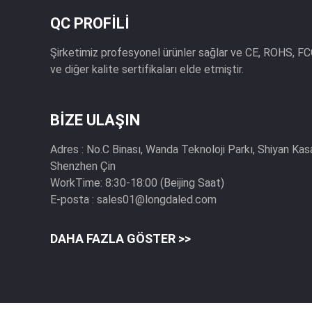
QC PROFILI
Şirketimiz profesyonel ürünler sağlar ve CE, ROHS, 
ve diğer kalite sertifikaları elde etmiştir.
BIZE ULAŞIN
Adres :
No.C Binası, Wanda Teknoloji Parkı, Shiyan Kas
Shenzhen Çin
WorkTime:
8:30-18:00 (Beijing Saat)
E-posta :
sales01@longdaled.com
DAHA FAZLA GÖSTER >>