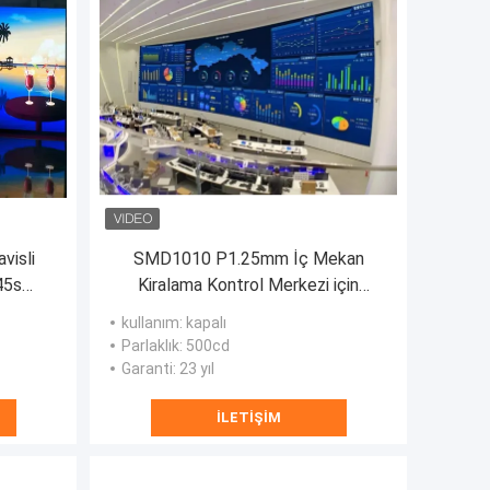
visli
SMD1010 P1.25mm İç Mekan
45s
Kiralama Kontrol Merkezi için
Kavisli Led Ekran RGB
kullanım
: kapalı
Parlaklık
: 500cd
Garanti
: 23 yıl
İLETIŞIM