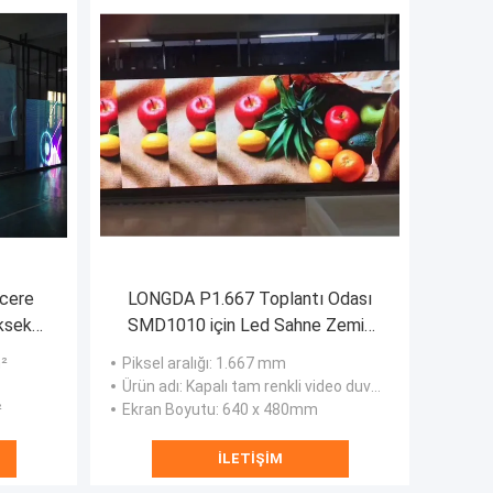
ncere
LONGDA P1.667 Toplantı Odası
ksek
SMD1010 için Led Sahne Zemin
Ekranı
²
Piksel aralığı
: 1.667 mm
Ürün adı
: Kapalı tam renkli video duvarı
²
Ekran Boyutu
: 640 x 480mm
İLETIŞIM