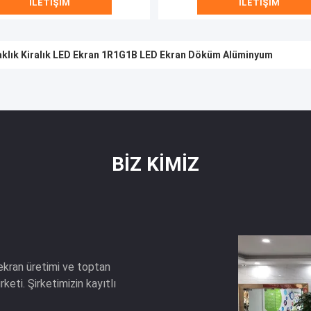
İLETIŞIM
İLETIŞIM
aklık Kiralık LED Ekran 1R1G1B LED Ekran Döküm Alüminyum
 Kiralama LED Ekran SMD 2020 500x1000mm IP65
BIZ KIMIZ
kran üretimi ve toptan
eti. Şirketimizin kayıtlı