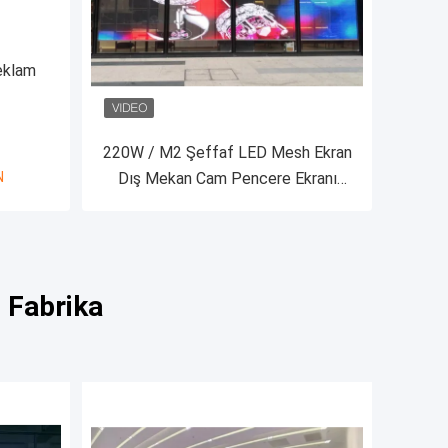
eklam
220W / M2 Şeffaf LED Mesh Ekran
N
Dış Mekan Cam Pencere Ekranı
5000nits 7.8mm
n Fabrika