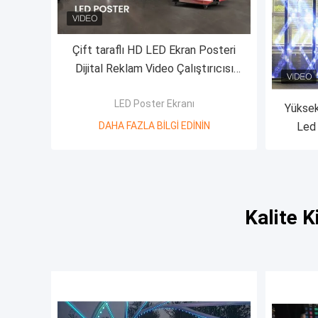
Çift taraflı HD LED Ekran Posteri
Dijital Reklam Video Çalıştırıcısı
P1.25 P1.538 P1.86 P2 P2.5 P3
LED Poster Ekranı
Yüksek
DAHA FAZLA BILGI EDININ
Led 
Kalite K