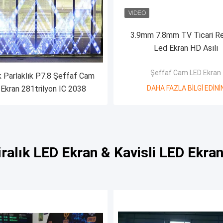
3.9mm 7.8mm TV Ticari R
Led Ekran HD Asılı
Şeffaf Cam LED Ekran
 Parlaklık P7.8 Şeffaf Cam
Ekran 281trilyon IC 2038
DAHA FAZLA BILGI EDINI
iralık LED Ekran & Kavisli LED Ekra