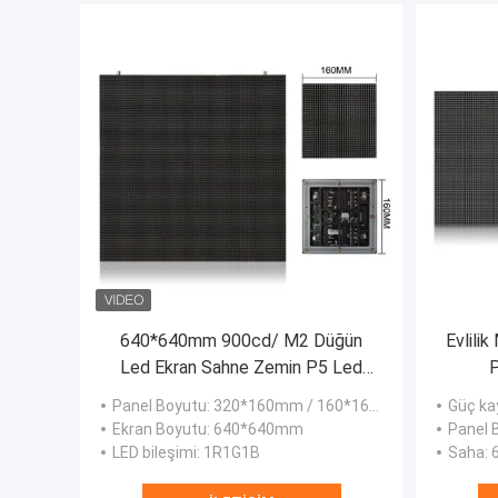
640*640mm 900cd/ M2 Düğün
Evlili
Led Ekran Sahne Zemin P5 Led
P
Duvar 16.7 Trilyon
Panel Boyutu
: 320*160mm / 160*160mm
Güç ka
Ekran Boyutu
: 640*640mm
Panel 
LED bileşimi
: 1R1G1B
Saha
: