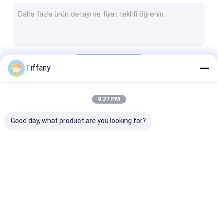
Kapalı tam renkli led ekran
Dış Mekan LED Video Duvarları
LED Ekran Dolabı
Devam et
Tiffany
Düğün LED Ekran
LED Pencere Ekranı
9:27 PM
Kategorilerimiz
LED Sahne Zemin Ekranı
Good day, what product are you looking for?
LED Ekran Modülü
LED Esnek Modül
LED Dans Pisti
Kiralık LED Ekran
Kavisli LED Ekran
Küçük Piksel L
Şeffaf Cam LED Ekran
Ekran