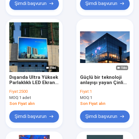
Şimdi başvurun
Şimdi başvurun
Dışarıda Ultra Yüksek
Güçlü bir teknoloji
Parlaklıklı LED Ekran,
anlayışı yayan Çinli
Magnezyum Alaşım
şeffaf LED ekran
Fiyat:
2500
Fiyat:
1
Kabine LED
üreticisi.
MOQ:
1 adet
MOQ:
1
Ekran,Dışarıda P3.91
LED Ekran
Son Fiyat alın
Son Fiyat alın
Şimdi başvurun
Şimdi başvurun