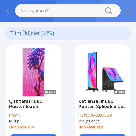
Tüm Ürünler
(459)
Çift taraflı LED
Katlanabilir LED
Poster Ekran
Poster, Splicable LED
Poster ve Hareketli
Fiyat:
1
Fiyat:
700-2000USD
P1.86 GOB LED
MOQ:
1
MOQ:
1 adet
Poster Ekranı
Son Fiyat alın
Son Fiyat alın