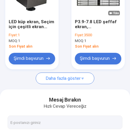
Hakkımızda
Fabrika turu
LED küp ekran, Seçim
P3.9-7.8 LED şeffaf
için çeşitli ekran
ekran,
Kalite Kontrolü
boyutları ve piksel
özelleştirilebilir
Fiyat:
1
Fiyat:
3500
seçenekleri
boyutlar, yüksek
MOQ:
1
MOQ:
1
mevcuttur.
yenileme hızı ve
Bize Ulaşın
geniş görüş açısı ile
Son Fiyat alın
Son Fiyat alın
çok yönlü ekranlar
için
Haberler
Şimdi başvurun
Şimdi başvurun
Durumlar
Daha fazla göster
Kiralık LED Ekran
Mesaj Bırakın
Hızlı Cevap Vereceğiz
Kavisli LED Ekran
Küçük Piksel LED Ekran