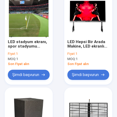
LED stadyum ekranı,
LED Hepsi Bir Arada
spor stadyumu
Makine, LED ekranlı
futbol sahası için
çok fonksiyonlu
Fiyat:
1
Fiyat:
1
LED ekran
entegre makine
MOQ:
1
MOQ:
1
Son Fiyat alın
Son Fiyat alın
Şimdi başvurun
Şimdi başvurun
Ev
Ürünler
Videolar