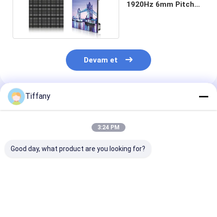
1920Hz 6mm Pitch
Düğün Led Ekran
Devam et
Tiffany
Önerilen Ürünler
3:24 PM
Good day, what product are you looking for?
Düğün / Disko /
500x500mm 1000nit
HD IC 2153 Dü
Konser için Kapalı
Modüler Led Ekran
LED Video Duv
P3.91 Kiralama
Panelleri Düğün Led
Ekranı 1/ 16 