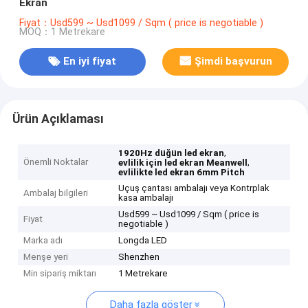
Ekran
Fiyat：Usd599 ~ Usd1099 / Sqm ( price is negotiable )
MOQ：1 Metrekare
En iyi fiyat
Şimdi başvurun
Ürün Açıklaması
,
1920Hz düğün led ekran
Önemli Noktalar
,
evlilik için led ekran Meanwell
evlilikte led ekran 6mm Pitch
Uçuş çantası ambalajı veya Kontrplak
Ambalaj bilgileri
kasa ambalajı
Usd599 ~ Usd1099 / Sqm ( price is
Fiyat
negotiable )
Marka adı
Longda LED
Menşe yeri
Shenzhen
Min sipariş miktarı
1 Metrekare
Daha fazla göster