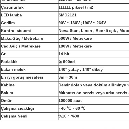
Çözünürlük
111111 piksel / m2
LED lamba
SMD2121
Gerilim
90V ~ 130V ;196V ~ 264V
Kontrol sistemi
Nova Star , Linsn , Renkli ışık , Moo
Maks.Güç / Metrekare
500W / Metrekare
Cad.Güç / Metrekare
180W / Metrekare
Gri
14 bit
Parlaklık
≧ 900cd
bakan melek
140° yatay , 140° dikey
En iyi görüş mesafesi
3m ~ 30m
Kabine
Demir dolap veya döküm alüminyu
Bakım
Mıknatıs ön servis veya arka servis
Ömür
100000 saat
Çalışma sıcaklığı
- 40 ℃ ~ 60 ℃
Çalışma Nemi
%10 ~ %90