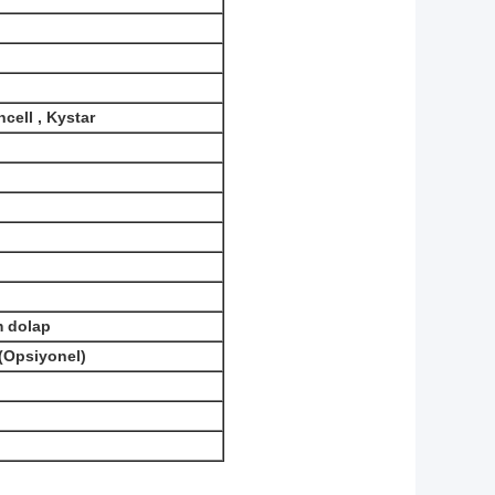
ncell , Kystar
m dolap
 (Opsiyonel)