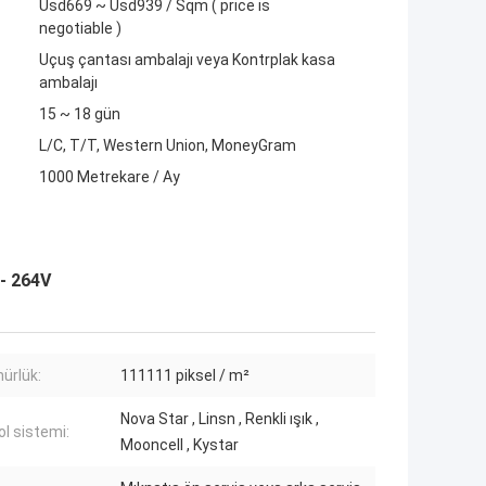
Usd669 ~ Usd939 / Sqm ( price is
negotiable )
Uçuş çantası ambalajı veya Kontrplak kasa
ambalajı
15 ~ 18 gün
L/C, T/T, Western Union, MoneyGram
1000 Metrekare / Ay
- 264V
ürlük:
111111 piksel / m²
Nova Star , Linsn , Renkli ışık ,
ol sistemi:
Mooncell , Kystar