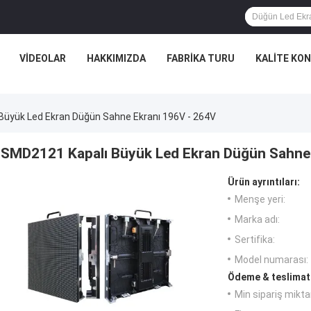
VIDEOLAR
HAKKIMIZDA
FABRIKA TURU
KALITE KO
Büyük Led Ekran Düğün Sahne Ekranı 196V - 264V
SMD2121 Kapalı Büyük Led Ekran Düğün Sahne 
Ürün ayrıntıları:
Menşe yeri:
Marka adı:
Sertifika:
Model numarası:
Ödeme & teslimat 
Min sipariş miktar