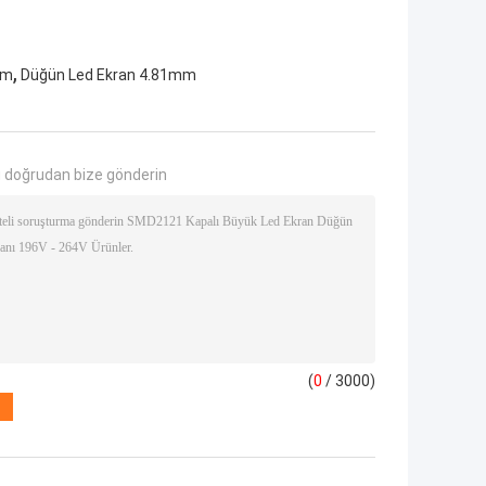
,
mm
Düğün Led Ekran 4.81mm
 doğrudan bize gönderin
(
0
/ 3000)