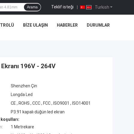
Teklif isteği
|
Turkish
Arama
NTROLÜ
BIZE ULAŞIN
HABERLER
DURUMLAR
Ekranı 196V - 264V
Shenzhen Çin
Longda Led
CE , ROHS , CCC , FCC , ISO9001 , ISO14001
P3.91 kapalı düğün led ekran
koşulları:
ı:
1 Metrekare