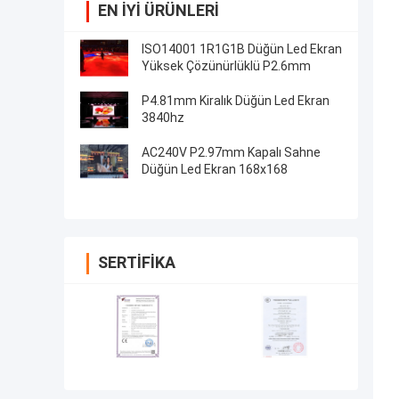
EN IYI ÜRÜNLERI
ISO14001 1R1G1B Düğün Led Ekran
Yüksek Çözünürlüklü P2.6mm
P4.81mm Kiralık Düğün Led Ekran
3840hz
AC240V P2.97mm Kapalı Sahne
Düğün Led Ekran 168x168
SERTIFIKA