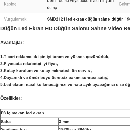
Demir dolap veya döküm alüminyum
Kabine:
Bakım
dolap
Vurgulamak:
SMD2121 led ekran düğün sahne
,
düğün 19
Düğün Led Ekran HD Düğün Salonu Sahne Video Rek
Avantajlar:
1.Ticari reklamcılık için iyi tanım ve yüksek çözünürlük;
2.Piyasada rekabetçi iyi fiyat;
3.Kolay kurulum ve kolay mıknatıslı ön servis ;
4.Dayanıklı ve ömür boyu ücretsiz bakım sonrası satış;
5.Led ekranı nasıl kullanacağınızı ve hata ayıklayacağınızı size öğr
Özellikler:
P3 iç mekan led ekran
Saha
3 mm
Yenileme hızı
1920hz ~ 3840hz