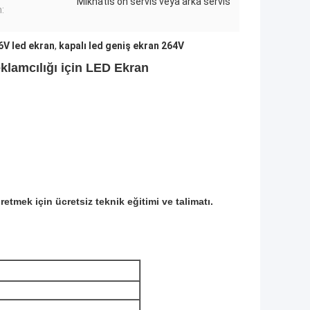
Mıknatıs ön servis veya arka servis
:
6V led ekran
,
kapalı led geniş ekran 264V
lamcılığı için LED Ekran
etmek için ücretsiz teknik eğitimi ve talimatı.