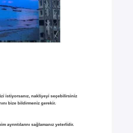
i istiyorsanız, nakliyeyi seçebilirsiniz
ını bize bildirmeniz gerekir.
im ayrıntılarını sağlamanız yeterlidir.