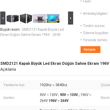
Fiyat:
Ambalaj bilgileri:
Teslim süresi:
Büyük resim :
SMD2121 Kapalı Büyük Led
Ödeme koşulları:
Ekran Düğün Sahne Ekranı 196V - 264V
Yetenek temini:
İletişim
SMD2121 Kapalı Büyük Led Ekran Düğün Sahne Ekranı 196V 
Açıklama
Yenileme hızı:
1920hz ~ 3840hz
Çözün
90V ~ 130V ;
90V ~ 130V ;
196V ~
Gerilim:
Kontr
264V
196V ~ 264V