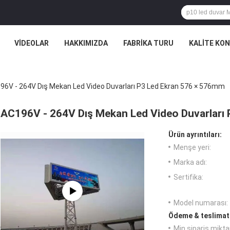
VIDEOLAR
HAKKIMIZDA
FABRIKA TURU
KALITE KO
96V - 264V Dış Mekan Led Video Duvarları P3 Led Ekran 576 × 576mm
AC196V - 264V Dış Mekan Led Video Duvarları
Ürün ayrıntıları:
Menşe yeri:
Marka adı:
Sertifika:
Model numarası:
Ödeme & teslimat 
Min sipariş miktar