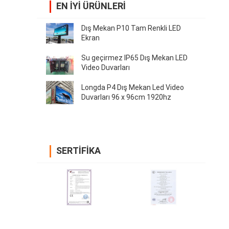
EN IYI ÜRÜNLERI
Dış Mekan P10 Tam Renkli LED
Ekran
Su geçirmez IP65 Dış Mekan LED
Video Duvarları
Longda P4 Dış Mekan Led Video
Duvarları 96 x 96cm 1920hz
SERTIFIKA