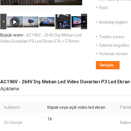
Fiyat:
Ambalaj bilgileri:
Büyük resim :
AC196V - 264V Dış Mekan Led
Teslim süresi:
Video Duvarları P3 Led Ekran 576 × 576mm
Ödeme koşulları:
Yetenek temini:
İletişim
AC196V - 264V Dış Mekan Led Video Duvarları P3 Led Ekra
Açıklama
kullanım:
Kapalı veya açık video led ekran
Parlak
16
Gri Seviye:
Kabin