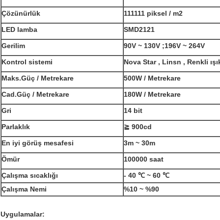
Çözünürlük
111111 piksel / m2
LED lamba
SMD2121
Gerilim
90V ~ 130V ;196V ~ 264V
Kontrol sistemi
Nova Star , Linsn , Renkli ışı
Maks.Güç / Metrekare
500W / Metrekare
Cad.Güç / Metrekare
180W / Metrekare
Gri
14 bit
Parlaklık
≧ 900cd
En iyi görüş mesafesi
3m ~ 30m
Ömür
100000 saat
Çalışma sıcaklığı
- 40 ℃ ~ 60 ℃
Çalışma Nemi
%10 ~ %90
Uygulamalar: