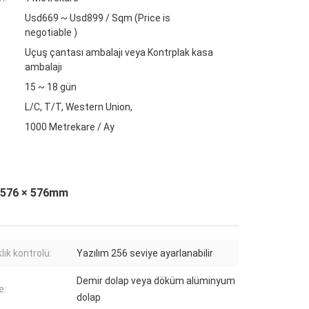
Usd669 ~ Usd899 / Sqm (Price is
negotiable )
Uçuş çantası ambalajı veya Kontrplak kasa
ambalajı
15 ~ 18 gün
L/C, T/T, Western Union,
1000 Metrekare / Ay
n 576 × 576mm
lık kontrolü:
Yazılım 256 seviye ayarlanabilir
Demir dolap veya döküm alüminyum
e:
dolap