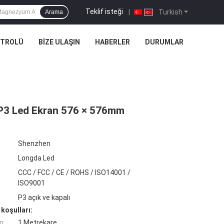
Teklif isteği
|
Turkish
Arama
NTROLÜ
BIZE ULAŞIN
HABERLER
DURUMLAR
 P3 Led Ekran 576 × 576mm
Shenzhen
Longda Led
CCC / FCC / CE / ROHS / ISO14001 /
ISO9001
P3 açık ve kapalı
koşulları:
ı:
1 Metrekare