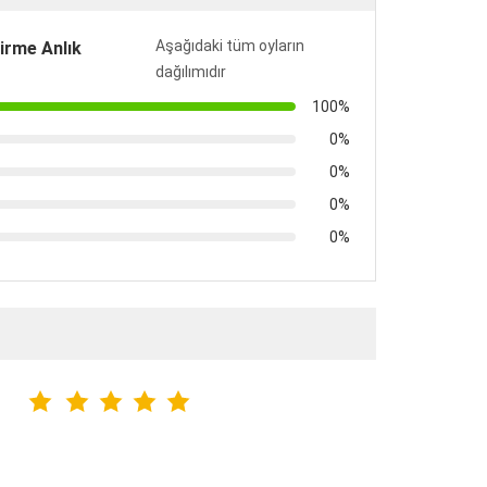
Aşağıdaki tüm oyların
irme Anlık
dağılımıdır
100%
0%
0%
0%
0%