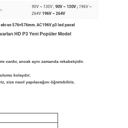
90V ~ 130V ;
90V ~ 130V ;
196V ~
m:
264V
196V ~ 264V
d ekran 576×576mm
,
AC196V p3 led panel
varları HD P3 Yeni Popüler Model
nımı vardır, ancak aynı zamanda rekabetçidir.
rulumu kolaydır;
iz, size nasıl yapılacağını öğretebiliriz.