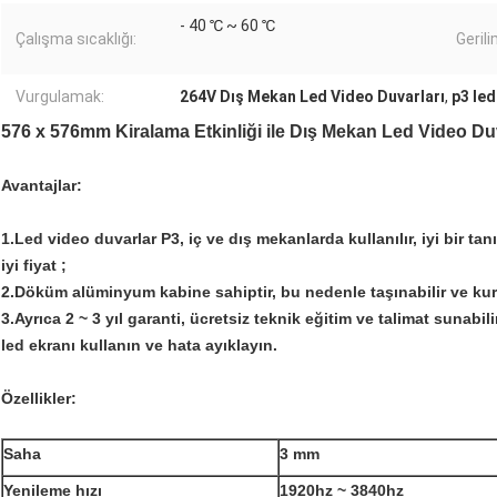
- 40 ℃ ~ 60 ℃
Çalışma sıcaklığı:
Gerili
Vurgulamak:
264V Dış Mekan Led Video Duvarları
,
p3 le
576 x 576mm Kiralama Etkinliği ile Dış Mekan Led Video Du
Avantajlar:
1.Led video duvarlar P3, iç ve dış mekanlarda kullanılır, iyi bir ta
iyi fiyat ;
2.Döküm alüminyum kabine sahiptir, bu nedenle taşınabilir ve ku
3.Ayrıca 2 ~ 3 yıl garanti, ücretsiz teknik eğitim ve talimat sunabilir
led ekranı kullanın ve hata ayıklayın.
Özellikler:
Saha
3 mm
Yenileme hızı
1920hz ~ 3840hz