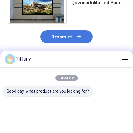
Çözünürlüklü Led Panel
600cd 1/4 TV İçin
Tarama
Devam et
Tiffany
Önerilen Ürünler
10:24 PM
Good day, what product are you looking for?
Su geçirmez IP65
Kapalı Tam Renkli
P3.91 HD LED 
RGB Led Panel Sahne
P3.91 Led Sahne
Zemin Ekranı 
Arka Planı P2.976
Zemin Ekranı FCC
Duvar Paneli K