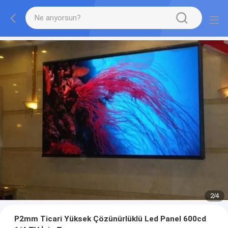
2
/
4
P2mm Ticari Yüksek Çözünürlüklü Led Panel 600cd