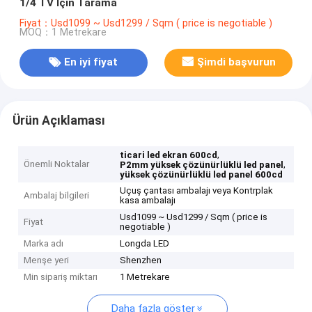
1/4 TV İçin Tarama
Fiyat：Usd1099 ~ Usd1299 / Sqm ( price is negotiable )
MOQ：1 Metrekare
En iyi fiyat
Şimdi başvurun
Ürün Açıklaması
,
ticari led ekran 600cd
Önemli Noktalar
,
P2mm yüksek çözünürlüklü led panel
yüksek çözünürlüklü led panel 600cd
Uçuş çantası ambalajı veya Kontrplak
Ambalaj bilgileri
kasa ambalajı
Usd1099 ~ Usd1299 / Sqm ( price is
Fiyat
negotiable )
Marka adı
Longda LED
Menşe yeri
Shenzhen
Min sipariş miktarı
1 Metrekare
Daha fazla göster